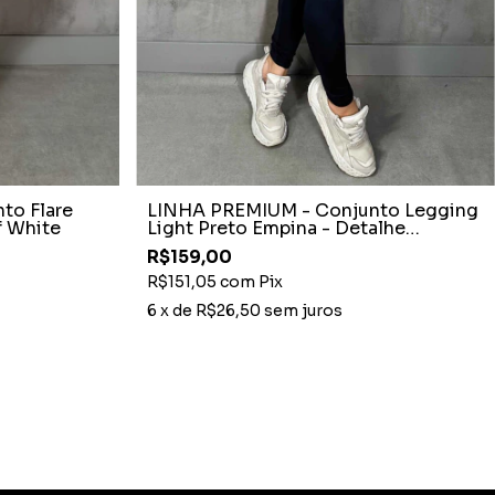
to Flare
LINHA PREMIUM - Conjunto Legging
f White
Light Preto Empina - Detalhe
Manguinhas
R$159,00
R$151,05
com
Pix
6
x de
R$26,50
sem juros