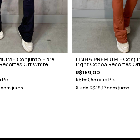
IUM - Conjunto Flare
LINHA PREMIUM - Conjun
 Recortes Off White
Light Cocoa Recortes Of
R$169,00
m
Pix
R$160,55
com
Pix
sem juros
6
x de
R$28,17
sem juros