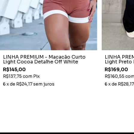
LINHA PREMIUM - Macacão Curto
LINHA PREM
Light Cocoa Detalhe Off White
Light Preto
R$145,00
R$169,00
R$137,75
com
Pix
R$160,55
co
6
x de
R$24,17
sem juros
6
x de
R$28,17