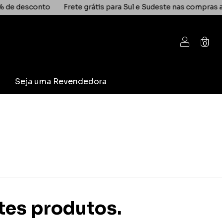
sconto
Frete grátis para Sul e Sudeste nas compras acima d
0
Seja uma Revendedora
ntes produtos.