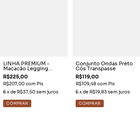
LINHA PREMIUM -
Conjunto Ondas Preto
Macacão Legging
Cós Transpasse
Brocado Preto Detalhe
R$225,00
R$119,00
Zíper
R$207,00
com
Pix
R$109,48
com
Pix
6
x de
R$37,50
sem juros
6
x de
R$19,83
sem juros