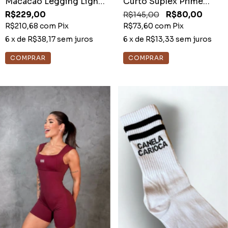
Macacão Legging Light
Curto Suplex Prime
Preto
Castanho
R$229,00
R$145,00
R$80,00
R$210,68
com
Pix
R$73,60
com
Pix
6
x de
R$38,17
sem juros
6
x de
R$13,33
sem juros