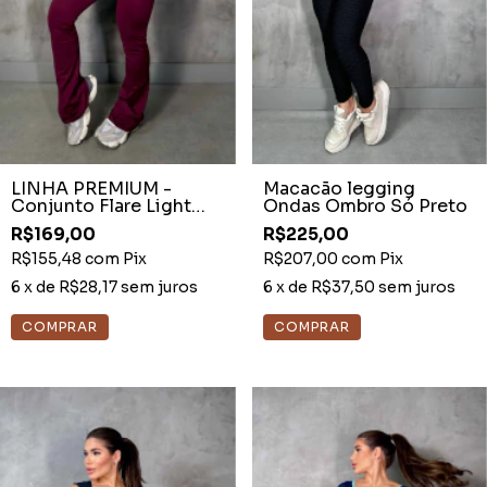
LINHA PREMIUM -
Macacão legging
Conjunto Flare Light
Ondas Ombro Só Preto
Ruby Com Recortes
R$169,00
R$225,00
Rosê
R$155,48
com
Pix
R$207,00
com
Pix
6
x de
R$28,17
sem juros
6
x de
R$37,50
sem juros