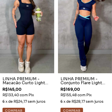
LINHA PREMIUM -
LINHA PREMIUM -
Macacão Curto Light
Conjunto Flare Light
Preto
Azul Marinho Recortes
R$145,00
R$169,00
Garoa
R$133,40
com
Pix
R$155,48
com
Pix
6
x de
R$24,17
sem juros
6
x de
R$28,17
sem juros