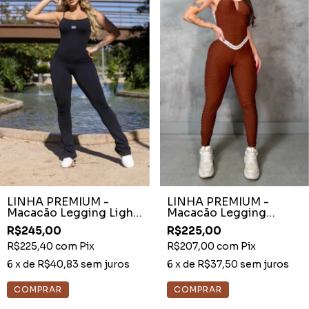
LINHA PREMIUM -
LINHA PREMIUM -
Macacão Legging Light
Macacão Legging
Preto Flare
Brocado Couro Decote
R$245,00
R$225,00
Fixo
R$225,40
com
Pix
R$207,00
com
Pix
6
x de
R$40,83
sem juros
6
x de
R$37,50
sem juros