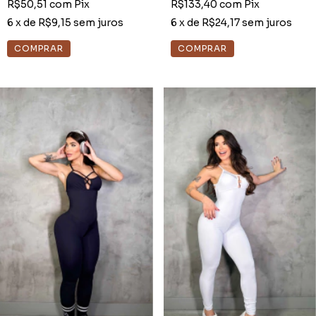
R$50,51
com
Pix
R$133,40
com
Pix
6
x de
R$9,15
sem juros
6
x de
R$24,17
sem juros