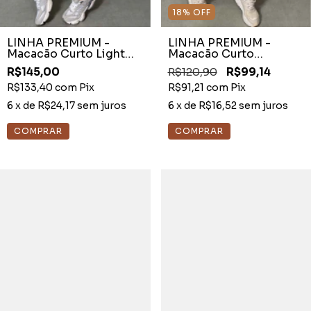
18
%
OFF
LINHA PREMIUM -
LINHA PREMIUM -
Macacão Curto Light
Macacão Curto
Preto Amarração
Brocado Preto Detalhe
R$145,00
R$120,90
R$99,14
Animal Print
R$133,40
com
Pix
R$91,21
com
Pix
6
x de
R$24,17
sem juros
6
x de
R$16,52
sem juros