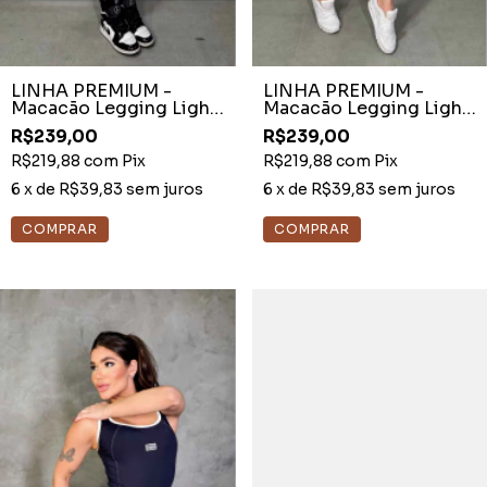
LINHA PREMIUM -
LINHA PREMIUM -
Macacão Legging Light
Macacão Legging Light
Preto Tela nas Costas
Branco Tela Busto
R$239,00
R$239,00
R$219,88
com
Pix
R$219,88
com
Pix
6
x de
R$39,83
sem juros
6
x de
R$39,83
sem juros