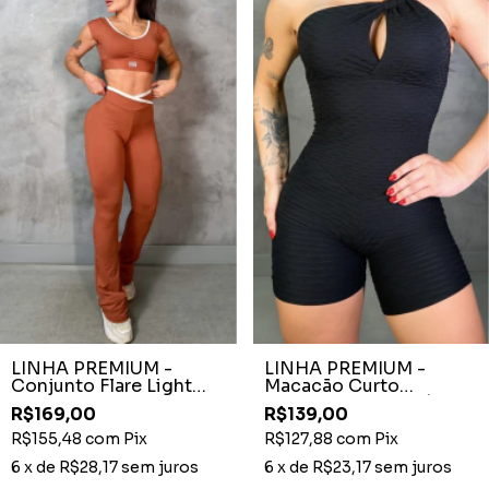
LINHA PREMIUM -
LINHA PREMIUM -
Conjunto Flare Light
Macacão Curto
Cocoa Recortes Off
Brocado Ombro Só
R$169,00
R$139,00
White
Preto
R$155,48
com
Pix
R$127,88
com
Pix
6
x de
R$28,17
sem juros
6
x de
R$23,17
sem juros