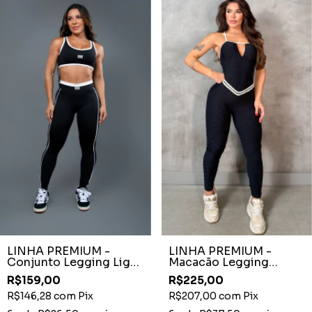
LINHA PREMIUM -
LINHA PREMIUM -
Conjunto Legging Light
Macacão Legging
Preto Cós Duo -
Brocado Preto Decote
R$159,00
R$225,00
Detalhe Off White
Fixo
R$146,28
com
Pix
R$207,00
com
Pix