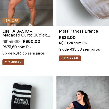
45
%
OFF
LINHA BASIC -
Meia Fitness Branca
Macacão Curto Suplex
R$22,00
Prime Bordô
R$145,00
R$80,00
R$20,24
com
Pix
R$73,60
com
Pix
4
x de
R$5,50
sem juros
6
x de
R$13,33
sem juros