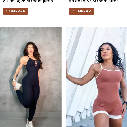
6
x de
R$26,50
sem juros
6
x de
R$37,50
sem juros