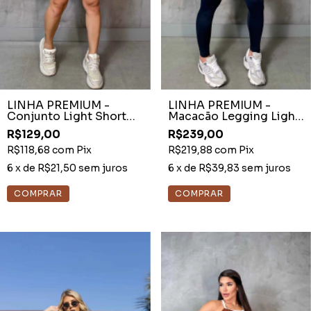
LINHA PREMIUM -
LINHA PREMIUM -
Conjunto Light Short
Macacão Legging Light
Preto com Off
Princesa Preto
R$129,00
R$239,00
R$118,68
com
Pix
R$219,88
com
Pix
6
x de
R$21,50
sem juros
6
x de
R$39,83
sem juros