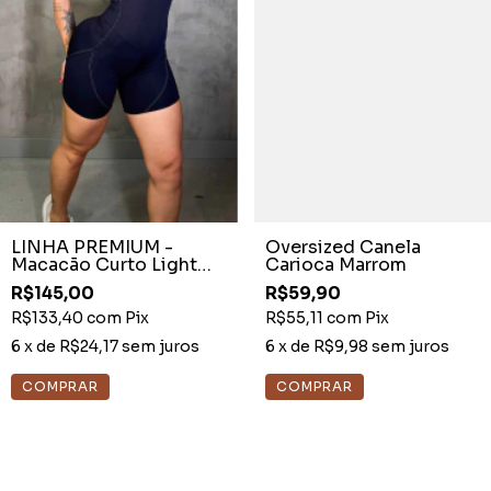
LINHA PREMIUM -
Oversized Canela
Macacão Curto Light
Carioca Marrom
Shine Preto M
R$145,00
R$59,90
R$133,40
com
Pix
R$55,11
com
Pix
6
x de
R$24,17
sem juros
6
x de
R$9,98
sem juros
COMPRAR