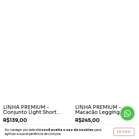
LINHA PREMIUM -
LINHA PREMIUM -
Conjunto Light Short
Macacão Legging Flare
Azul Petróleo
Preto Decote
R$139,00
R$245,00
R$127,88
com
Pix
R$225,40
com
Pix
Ao navegar por este site
você aceita o uso de cookies
para
ENTENDI
agilizar a sua experiência de compra.
6
x de
R$23,17
sem juros
6
x de
R$40,83
sem juros