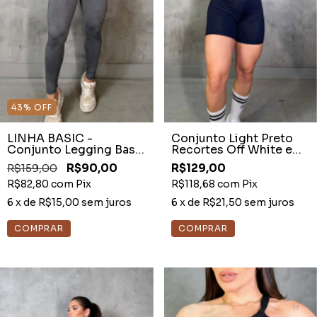
43
%
OFF
LINHA BASIC -
Conjunto Light Preto
Conjunto Legging Basic
Recortes Off White e
Mescla
Manga Curta
R$159,00
R$90,00
R$129,00
R$82,80
com
Pix
R$118,68
com
Pix
6
x de
R$15,00
sem juros
6
x de
R$21,50
sem juros