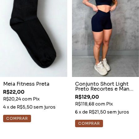
Meia Fitness Preta
Conjunto Short Light
Preto Recortes e Manga
R$22,00
Curta
R$129,00
R$20,24
com
Pix
R$118,68
com
Pix
4
x de
R$5,50
sem juros
6
x de
R$21,50
sem juros