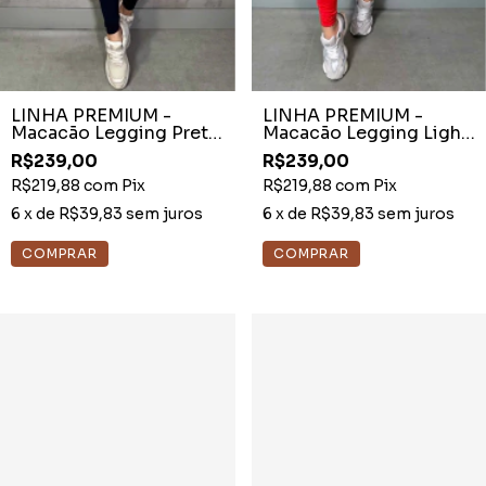
LINHA PREMIUM -
LINHA PREMIUM -
Macacão Legging Preto
Macacão Legging Light
Light Detalhe Elástico
Princesa Vermelho
R$239,00
R$239,00
R$219,88
com
Pix
R$219,88
com
Pix
6
x de
R$39,83
sem juros
6
x de
R$39,83
sem juros