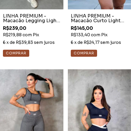
LINHA PREMIUM -
LINHA PREMIUM -
Macacão Legging Light
Macacão Curto Light
Preto Tela Busto
Cocoa Detalhe Off
R$239,00
R$145,00
White
R$219,88
com
Pix
R$133,40
com
Pix
6
x de
R$39,83
sem juros
6
x de
R$24,17
sem juros