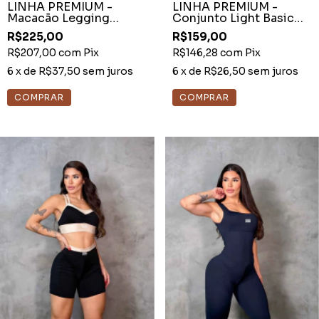
LINHA PREMIUM -
LINHA PREMIUM -
Macacão Legging
Conjunto Light Basic
Brocado Branco Decote
Azul Marinho com
R$225,00
R$159,00
Fixo
Garoa
R$207,00
com
Pix
R$146,28
com
Pix
6
x de
R$37,50
sem juros
6
x de
R$26,50
sem juros