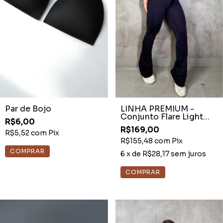
Par de Bojo
LINHA PREMIUM -
Conjunto Flare Light
R$6,00
Preto Recortes Off
R$169,00
White
R$5,52
com
Pix
R$155,48
com
Pix
6
x de
R$28,17
sem juros