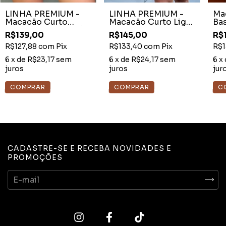
LINHA PREMIUM -
LINHA PREMIUM -
Ma
Macacão Curto
Macacão Curto Light
Bas
Brocado Ombro Só
Cocoa Detalhe Off
Ma
R$139,00
R$145,00
R$
Preto
White
R$127,88
com
Pix
R$133,40
com
Pix
R$1
6
x de
R$23,17
sem
6
x de
R$24,17
sem
6
x
juros
juros
jur
CADASTRE-SE E RECEBA NOVIDADES E
PROMOÇÕES