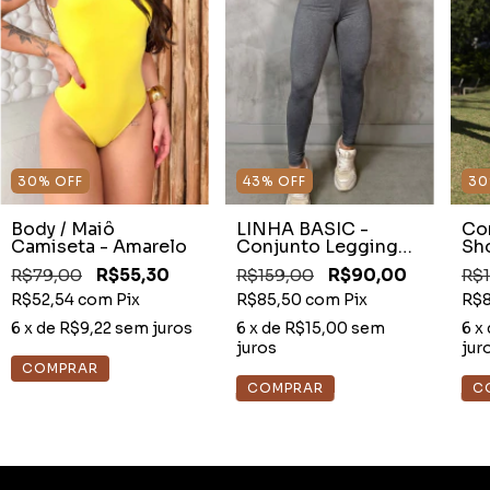
30
%
OFF
43
%
OFF
30
Body / Maiô
LINHA BASIC -
Con
Camiseta - Amarelo
Conjunto Legging
Sh
Basic Mescla
Ve
R$79,00
R$55,30
R$159,00
R$90,00
R$
R$52,54
com
Pix
R$85,50
com
Pix
R$8
6
x de
R$9,22
sem juros
6
x de
R$15,00
sem
6
x
juros
jur