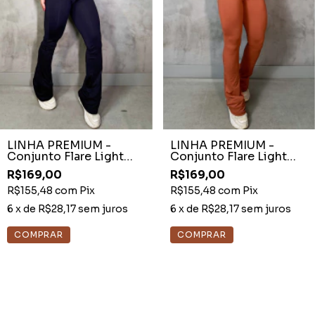
LINHA PREMIUM -
LINHA PREMIUM -
Conjunto Flare Light
Conjunto Flare Light
Preto Recortes Off
Cocoa Recortes Off
R$169,00
R$169,00
White
White
R$155,48
com
Pix
R$155,48
com
Pix
6
x de
R$28,17
sem juros
6
x de
R$28,17
sem juros