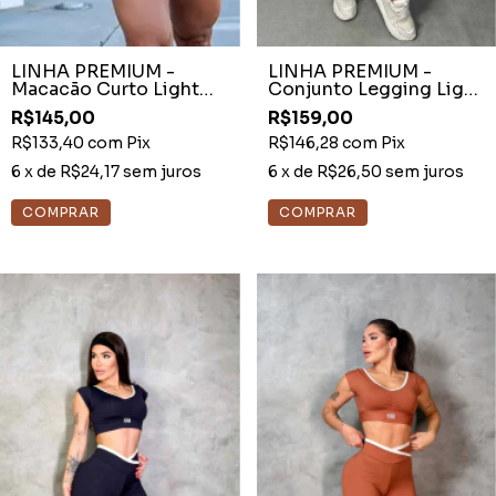
LINHA PREMIUM -
LINHA PREMIUM -
Macacão Curto Light
Conjunto Legging Light
Cocoa Detalhe Off
Preto Empina - Detalhe
R$145,00
R$159,00
White
Manguinhas
R$133,40
com
Pix
R$146,28
com
Pix
6
x de
R$24,17
sem juros
6
x de
R$26,50
sem juros
COMPRAR